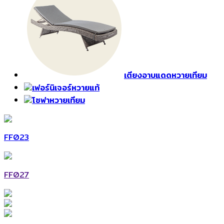
เตียงอาบแดดหวายเทียม
เฟอร์นิเจอร์หวายแท้
โซฟาหวายเทียม
FF023
FF027