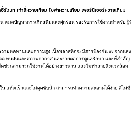
าอี้รังนก เก้าอี้หวายเทียม โซฟาหวายเทียม เฟอร์นิเจอร์หวายเทียม
ปัญหาการเกิดสนิมและผุ่กร่อน รองรับการใช้งานสำหรับ ผู้ที่มีน้ำห
งมีความทดทานและความสูง เนื้อพลาสติกจะมีสารป้องกัน uv จากแสงแด
ดด ทนฝนและสภาพอากาศ และง่ายต่อการดูแลรักษา และที่สำคัญ ชิงช
รอยขีดข่วนสามารถใช้งานได้อย่างยาวนาน และไม่ทำลายสิ่งแวดล้อม
 แห้งแร็วและไม่ดูดซับน้ำ สามารถทำความสะอาดได้ง่าย สี่ไม่ซีด