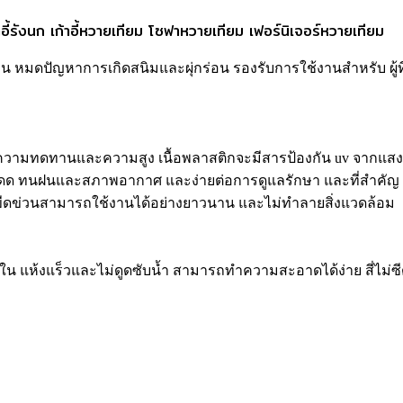
าอี้รังนก เก้าอี้หวายเทียม โซฟาหวายเทียม เฟอร์นิเจอร์หวายเทียม
ปัญหาการเกิดสนิมและผุ่กร่อน รองรับการใช้งานสำหรับ ผู้ที่มีน้ำห
งมีความทดทานและความสูง เนื้อพลาสติกจะมีสารป้องกัน uv จากแสงแด
ดด ทนฝนและสภาพอากาศ และง่ายต่อการดูแลรักษา และที่สำคัญ ชิงช
รอยขีดข่วนสามารถใช้งานได้อย่างยาวนาน และไม่ทำลายสิ่งแวดล้อม
 แห้งแร็วและไม่ดูดซับน้ำ สามารถทำความสะอาดได้ง่าย สี่ไม่ซีด